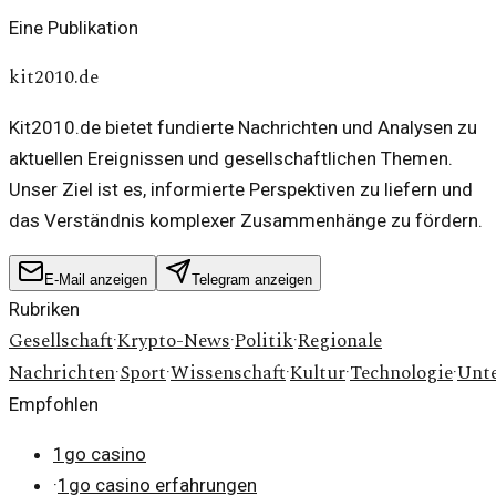
Eine Publikation
kit2010.de
Kit2010.de bietet fundierte Nachrichten und Analysen zu
aktuellen Ereignissen und gesellschaftlichen Themen.
Unser Ziel ist es, informierte Perspektiven zu liefern und
das Verständnis komplexer Zusammenhänge zu fördern.
E-Mail anzeigen
Telegram anzeigen
Rubriken
Gesellschaft
Krypto-News
Politik
Regionale
·
·
·
Nachrichten
Sport
Wissenschaft
Kultur
Technologie
Unt
·
·
·
·
·
Empfohlen
1go casino
·
1go casino erfahrungen