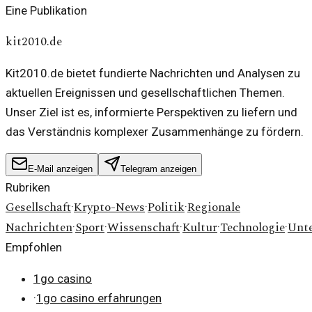
Eine Publikation
kit2010.de
Kit2010.de bietet fundierte Nachrichten und Analysen zu
aktuellen Ereignissen und gesellschaftlichen Themen.
Unser Ziel ist es, informierte Perspektiven zu liefern und
das Verständnis komplexer Zusammenhänge zu fördern.
E-Mail anzeigen
Telegram anzeigen
Rubriken
Gesellschaft
Krypto-News
Politik
Regionale
·
·
·
Nachrichten
Sport
Wissenschaft
Kultur
Technologie
Unt
·
·
·
·
·
Empfohlen
1go casino
·
1go casino erfahrungen