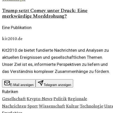
Trump setzt Comey unter Druck: Eine
merkwürdige Morddrohung?
Eine Publikation
kit2010.de
Kit2010.de bietet fundierte Nachrichten und Analysen zu
aktuellen Ereignissen und gesellschaftlichen Themen.
Unser Ziel ist es, informierte Perspektiven zu liefern und
das Verständnis komplexer Zusammenhänge zu fördern.
E-Mail anzeigen
Telegram anzeigen
Rubriken
Gesellschaft
Krypto-News
Politik
Regionale
·
·
·
Nachrichten
Sport
Wissenschaft
Kultur
Technologie
Unt
·
·
·
·
·