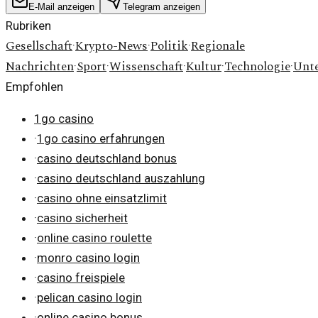
E-Mail anzeigen
Telegram anzeigen
Rubriken
Gesellschaft
Krypto-News
Politik
Regionale
·
·
·
Nachrichten
Sport
Wissenschaft
Kultur
Technologie
Unt
·
·
·
·
·
Empfohlen
1go casino
·
1go casino erfahrungen
·
casino deutschland bonus
·
casino deutschland auszahlung
·
casino ohne einsatzlimit
·
casino sicherheit
·
online casino roulette
·
monro casino login
·
casino freispiele
·
pelican casino login
·
online casino bonus