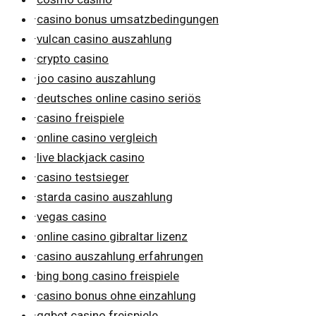
·
casino bonus umsatzbedingungen
·
vulcan casino auszahlung
·
crypto casino
·
joo casino auszahlung
·
deutsches online casino seriös
·
casino freispiele
·
online casino vergleich
·
live blackjack casino
·
casino testsieger
·
starda casino auszahlung
·
vegas casino
·
online casino gibraltar lizenz
·
casino auszahlung erfahrungen
·
bing bong casino freispiele
·
casino bonus ohne einzahlung
·
ggbet casino freispiele